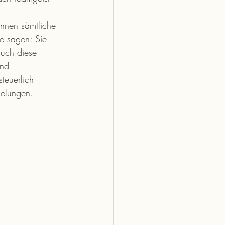
önnen sämtliche 
e sagen: Sie 
auch diese 
und 
teuerlich 
gelungen.