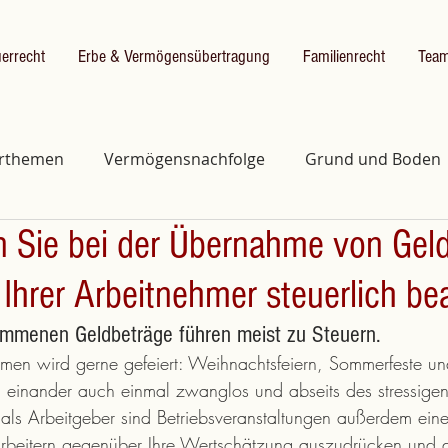
errecht
Erbe & Vermögensübertragung
Familienrecht
Tea
erthemen
Vermögensnachfolge
Grund und Boden
 Sie bei der Übernahme von Gel
Unternehmensform
 Ihrer Arbeitnehmer steuerlich b
ommenen Geldbeträge führen meist zu Steuern.
men wird gerne gefeiert: Weihnachtsfeiern, Sommerfeste und
einander auch einmal zwanglos und abseits des stressigen 
als Arbeitgeber sind Betriebsveranstaltungen außerdem eine
arbeitern gegenüber Ihre Wertschätzung auszudrücken und 