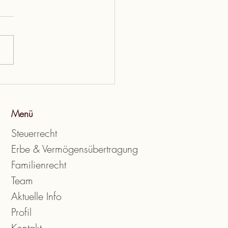
 Sie den Verlust aus einem
en an Ihre krisengeplagte GmbH
lich geltend machen?
Menü
Steuerrecht
Erbe & Vermögensübertragung
Familienrecht
Team
Aktuelle Info
Profil
Kontakt