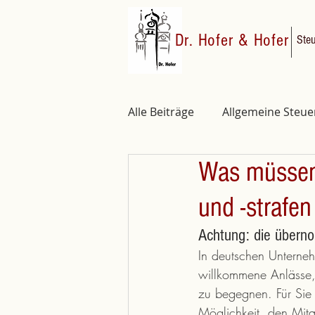
Dr. Hofer & Hofer
Steu
Alle Beiträge
Allgemeine Steu
Was müssen
Angestellte und Minijobber
und -strafen
Achtung: die übern
In deutschen Unterneh
willkommene Anlässe, 
zu begegnen. Für Sie 
Möglichkeit, den Mit