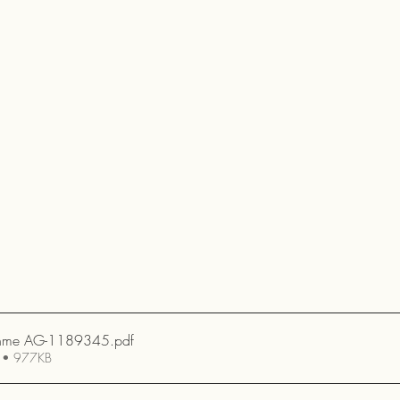
ahme AG-1189345
.pdf
n • 977KB