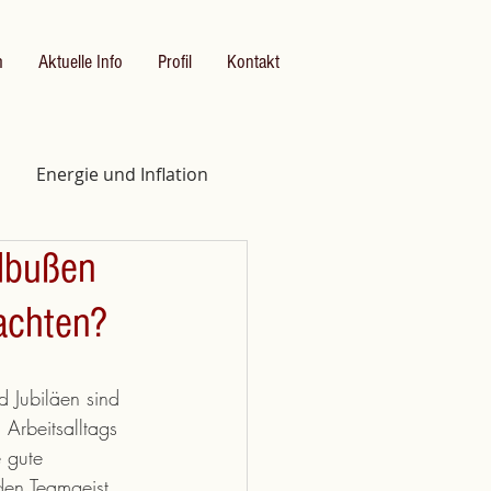
m
Aktuelle Info
Profil
Kontakt
Energie und Inflation
dbußen
eachten?
 Jubiläen sind 
Arbeitsalltags 
 gute 
den Teamgeist 