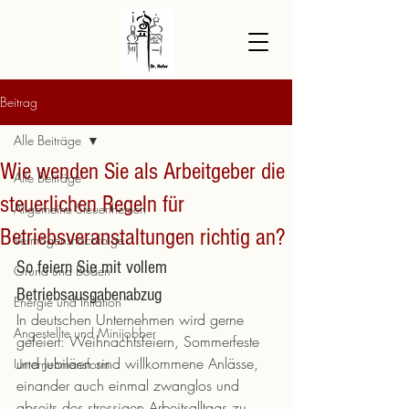
Beitrag
Alle Beiträge
Wie wenden Sie als Arbeitgeber die
Alle Beiträge
steuerlichen Regeln für
Allgemeine Steuerthemen
Betriebsveranstaltungen richtig an?
Vermögensnachfolge
So feiern Sie mit vollem 
Grund und Boden
Betriebsausgabenabzug
Energie und Inflation
In deutschen Unternehmen wird gerne 
Angestellte und Minijobber
gefeiert: Weihnachtsfeiern, Sommerfeste 
und Jubiläen sind willkommene Anlässe, 
Unternehmensform
einander auch einmal zwanglos und 
abseits des stressigen Arbeitsalltags zu 